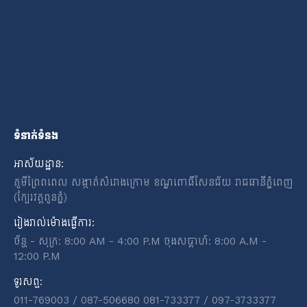
ទំនាក់ទំនង
អាស័យដ្ឋាន:
ភូមីព្រៃពពេល សង្កាត់សំរោងក្រោម ខណ្ឌពោធិ៍សែនជ័យ រាជធានីភ្នំពេញ
(ក្បែរវត្តពូនភ្នំ)
រៀងរាល់ម៉ោងធ្វើការ:
ច័ន្ហ - សុក្រ: 8:00 AM - 4:00 P.M ចុងសប្តាហ៍: 8:00 A.M -
12:00 P.M
ទូរសព្ទ:
011-769003 / 087-506680 081-733377 / 097-3733377