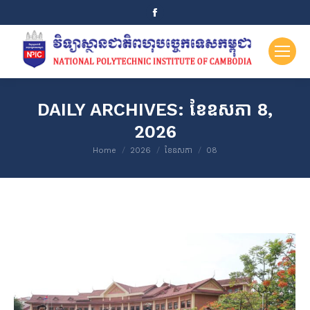
Facebook
page
opens
in
new
window
DAILY ARCHIVES:
ខែ​ឧសភា 8,
2026
You are here:
Home
2026
ខែ​ឧសភា
08