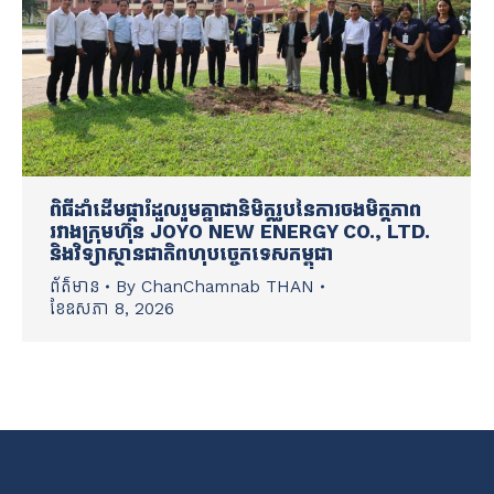
ពិធីដាំដើមផ្ការំដួលរួមគ្នាជានិមិត្តរូបនៃការចងមិត្តភាព
រវាងក្រុមហ៊ុន JOYO NEW ENERGY CO., LTD.
និងវិទ្យាស្ថានជាតិពហុបច្ចេកទេសកម្ពុជា
ព័ត៌មាន
By
ChanChamnab THAN
ខែ​ឧសភា 8, 2026