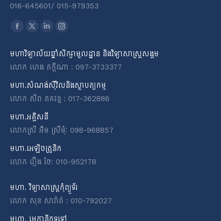
016-645601​/​ 015-979353
Find us on:
Facebook
X
Linkedin
Instagram
page
page
page
page
មហាវិទ្យាល័យឆ្នាំសិក្សាមូលដ្ឋាន និងវិទ្យាសាស្ត្រសង្គម
opens
opens
opens
opens
លោក ហេង ភក្តិណា : 097-3733377
in
in
in
in
new
new
new
new
មហា.សំណង់ស៊ីវិលនិងស្ថាបត្យកម្ម
window
window
window
window
លោក សិព ភគវន្ត : 017-362886
មហា.អគ្គិសនី
លោកស្រី អ៉ឹម ស្រីមុំៈ 098-968857
មហា.អេឡិចត្រូនិក
លោក រឿង ថៃ: 010-952178
មហា. វិទ្យាសាស្ត្រកុំព្យូទ័រ
លោក សុខ សារ៉ាត់ : 010-792027
មហា. មេកានិកទូទៅ