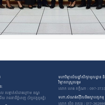
ង
មហាវិទ្យាល័យឆ្នាំសិក្សាមូលដ្ឋាន ន
វិទ្យាសាស្ត្រសង្គម
ន:
លោក ហេង ភក្តិណា : 097-373
ពេល សង្កាត់សំរោងក្រោម ខណ្ឌ
មហា.សំណង់ស៊ីវិលនិងស្ថាបត្យកម្ម
 រាជធានីភ្នំពេញ (ក្បែរវត្តពូនភ្នំ)
លោក សិព ភគវន្ត : 017-36288