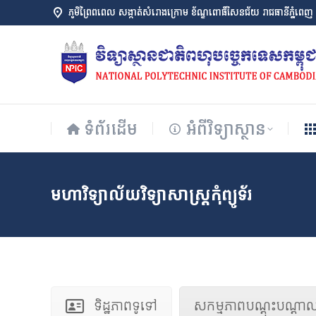
ភូមិព្រៃពពេល សង្កាត់សំរោងក្រោម ខ័ណ្ឌពោធិ៍សែនជ័យ រាជធានីភ្នំពេញ
ទំព័រដើម
អំពីវិទ្យាស្ថាន
ទំព័រដើម
អំពីវិទ្យាស្ថាន
មហាវិទ្យាល័យវិទ្យាសាស្ត្រកុំព្យូទ័រ
ទិដ្ឋភាពទូទៅ
សកម្មភាពបណ្តុះបណ្តា