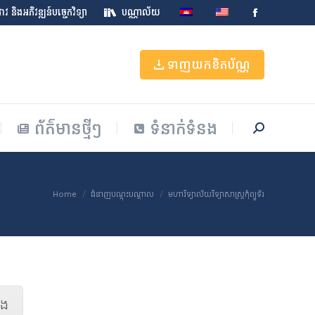
វ និងអភិវឌ្ឍន៍បច្ចេកវិទ្យា
បណ្ណាល័យ
Facebook
ព័ត៌មានថ្មីៗ
ទំនាក់ទំនង
Search:
page
opens
ទាញយកខិតប័ណ្ណ
in
new
window
ព័ត៌មានថ្មីៗ
ទំនាក់ទំនង
Search:
You are here:
Home
ជំនាញបណ្តុះបណ្តាល
មហាវិទ្យាល័យវិទ្យាសាស្ត្រកុំព្យូទ័រ
នង