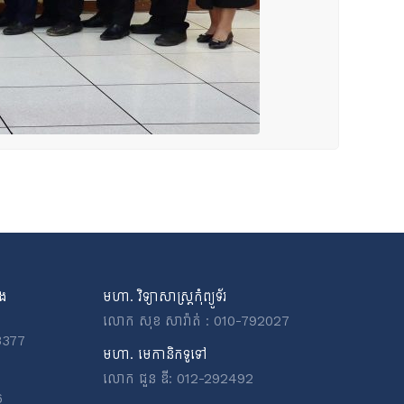
ិង
មហា. វិទ្យាសាស្ត្រកុំព្យូទ័រ
លោក សុខ សារ៉ាត់ : 010-792027
3377
មហា. មេកានិកទូទៅ
លោក ជួន ឌី: 012-292492
6