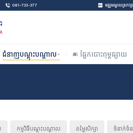
081-733-377
មជ្ឈមណ្ឌលស្រាវជ្រា
ជំនាញបណ្តុះបណ្តាល
ផ្នែកបោះពុម្ពផ្សាយ
ជំនាញបណ្តុះបណ្តាល
ផ្នែកបោះពុម្ពផ្សាយ
ល
កម្មវិធីបណ្តុះបណ្តាល
តម្លៃសិក្សា
ទំនាក់ទំ