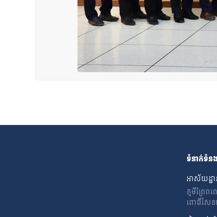
ទំនាក់ទំន
អាស័យដ្ឋា
ភូមីព្រៃព
ពោធិ៍សែនជ័យ