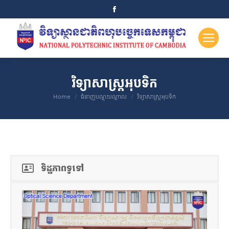
Facebook
page
opens
in
new
window
វិទ្យាសាស្ត្រអុបទិក
You are here:
Home
ជំនាញបណ្តុះបណ្តាល
វិទ្យាសាស្ត្រអុបទិក
ទិដ្ឋភាពទូទៅ