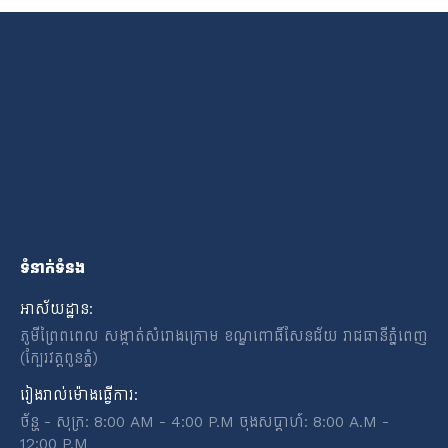
ទំនាក់ទំនង
អាស័យដ្ឋាន:
ភូមីព្រៃពពេល សង្កាត់សំរោងក្រោម ខណ្ឌពោធិ៍សែនជ័យ រាជធានីភ្នំពេញ
(ក្បែរវត្តពូនភ្នំ)
រៀងរាល់ម៉ោងធ្វើការ:
ច័ន្ហ - សុក្រ: 8:00 AM - 4:00 P.M ចុងសប្តាហ៍: 8:00 A.M -
12:00 P.M