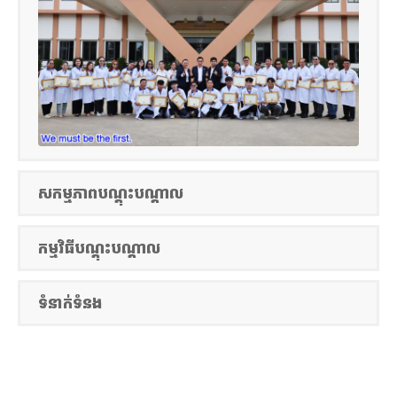
សកម្មភាពបណ្តុះបណ្តាល
កម្មវិធីបណ្តុះបណ្តាល
ទំនាក់ទំនង