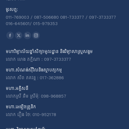
ទូរសព្ទ:
011-769003 / 087-506680 081-733377 / 097-3733377
016-645601​/​ 015-979353
Find us on:
Facebook
X
Linkedin
Instagram
page
page
page
page
មហាវិទ្យាល័យឆ្នាំសិក្សាមូលដ្ឋាន និងវិទ្យាសាស្ត្រសង្គម
opens
opens
opens
opens
លោក ហេង ភក្តិណា : 097-3733377
in
in
in
in
new
new
new
new
មហា.សំណង់ស៊ីវិលនិងស្ថាបត្យកម្ម
window
window
window
window
លោក សិព ភគវន្ត : 017-362886
មហា.អគ្គិសនី
លោកស្រី អ៉ឹម ស្រីមុំៈ 098-968857
មហា.អេឡិចត្រូនិក
លោក រឿង ថៃ: 010-952178