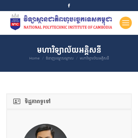
Facebook
page
opens
in
new
window
មហាវិទ្យាល័យអគ្គិសនី
You are here:
Home
ជំនាញបណ្តុះបណ្តាល
មហាវិទ្យាល័យអគ្គិសនី
ទិដ្ឋភាពទូទៅ