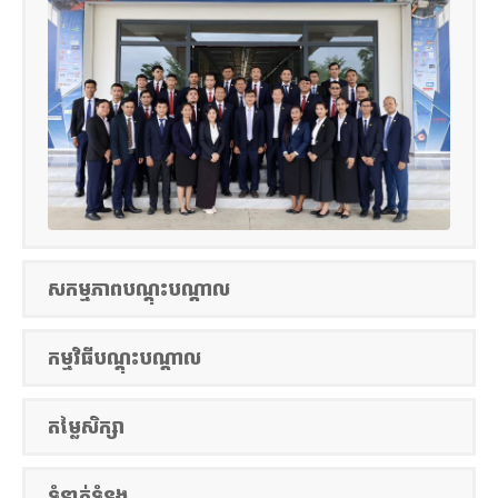
សកម្មភាពបណ្តុះបណ្តាល
កម្មវិធីបណ្តុះបណ្តាល
តម្លៃសិក្សា
ទំនាក់ទំនង