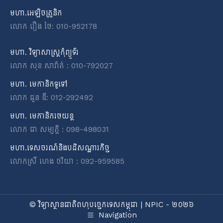
មហា.អេឡិចត្រូនិក
លោក រឿង ថៃ: 010-952178
មហា. វិទ្យាសាស្ត្រកុំព្យូទ័រ
លោក សុខ សារ៉ាត់ : 010-792027
មហា. មេកានិកទូទៅ
លោក ជួន ឌី: 012-292492
មហា. មេកានិករថយន្ត
លោក ជា សម្បត្តិ : 098-498031
មហា.ទេសចរណ៍និងបដិសណ្ឋារកិច្ច
លោកស្រី ហេង ចរិយា : 092-959585
© វិទ្យាស្ថានជាតិពហុបច្ចេកទេសកម្ពុជា | NPIC - ២០២៦
Navigation