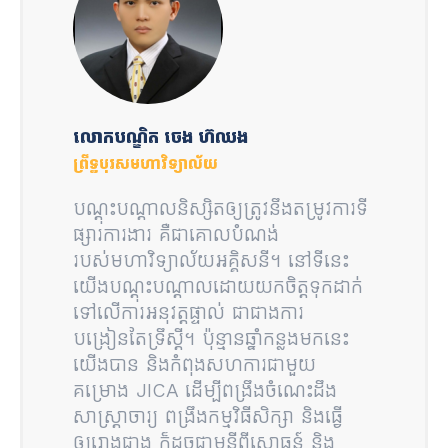
លោកបណ្ឌិត ចេង ហ៊ឈង
ព្រឹទ្ធបុរសមហាវិទ្យាល័យ
បណ្តុះបណ្តាលនិស្សិតឲ្យត្រូវនឹងតម្រូវការទី
ផ្សារការងារ គឺជាគោលបំណង់
របស់មហាវិទ្យាល័យអគ្គិសនី។ នៅទីនេះ
យើងបណ្តុះបណ្តាលដោយយកចិត្តទុកដាក់
ទៅលើការអនុវត្តផ្ទាល់ ជាជាងការ
បង្រៀនតែទ្រឹស្តី។ ប៉ុន្មានឆ្នាំកន្លងមកនេះ
យើងបាន និងកំពុងសហការជាមួយ
គម្រោង JICA ដើម្បីពង្រឹងចំណេះដឹង
សាស្ត្រាចារ្យ ពង្រឹងកម្មវិធីសិក្សា និងធ្វើ
ឲ្យរោងជាង ក៏ដូចជាមន្ទីពីសោធន៍ និង