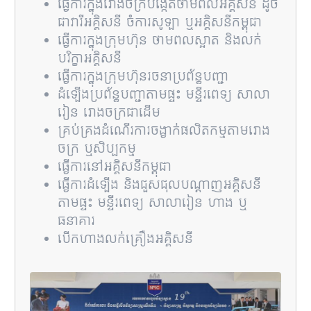
ធ្វើការក្នុងរោងចក្របង្កើតថាមពលអគ្គិសនី ដូច
ជាវារីអគ្គិសនី ចំការសូឡា ឬអគ្គិសនីកម្ពុជា
ធ្វើការក្នុងក្រុមហ៊ុន ថាមពលស្អាត និងលក់
បរិក្ខាអគ្គិសនី
ធ្វើការក្នុងក្រុមហ៊ុនរចនាប្រព័ន្ធបញ្ជា
ដំឡើងប្រព័ន្ធបញ្ជាតាមផ្ទះ មន្ទីរពេទ្យ សាលា
រៀន រោងចក្រជាដើម
គ្រប់គ្រងដំណើរការចង្វាក់ផលិតកម្មតាមរោង
ចក្រ ឬសិប្បកម្ម
ធ្វើការនៅអគ្គិសនីកម្ពុជា
ធ្វើការដំឡើង និងជួសជុលបណ្ដាញអគ្គិសនី
តាមផ្ទះ មន្ទីរពេទ្យ សាលារៀន ហាង ឬ
ធនាគារ
បើកហាងលក់គ្រឿងអគ្គិសនី