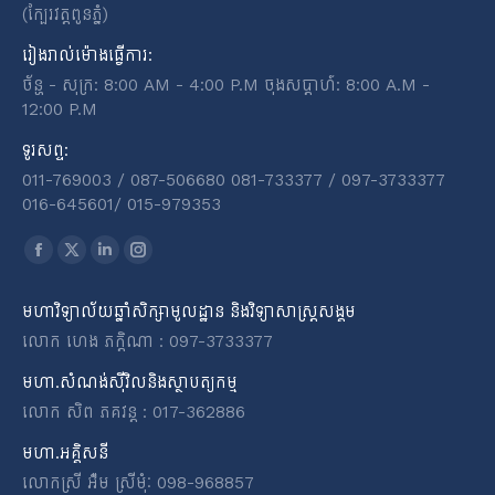
(ក្បែរវត្តពូនភ្នំ)
រៀងរាល់ម៉ោងធ្វើការ:
ច័ន្ហ - សុក្រ: 8:00 AM - 4:00 P.M ចុងសប្តាហ៍: 8:00 A.M -
12:00 P.M
ទូរសព្ទ:
011-769003 / 087-506680 081-733377 / 097-3733377
016-645601​/​ 015-979353
Find us on:
Facebook
X
Linkedin
Instagram
page
page
page
page
មហាវិទ្យាល័យឆ្នាំសិក្សាមូលដ្ឋាន និងវិទ្យាសាស្ត្រសង្គម
opens
opens
opens
opens
លោក ហេង ភក្តិណា : 097-3733377
in
in
in
in
new
new
new
new
មហា.សំណង់ស៊ីវិលនិងស្ថាបត្យកម្ម
window
window
window
window
លោក សិព ភគវន្ត : 017-362886
មហា.អគ្គិសនី
លោកស្រី អ៉ឹម ស្រីមុំៈ 098-968857