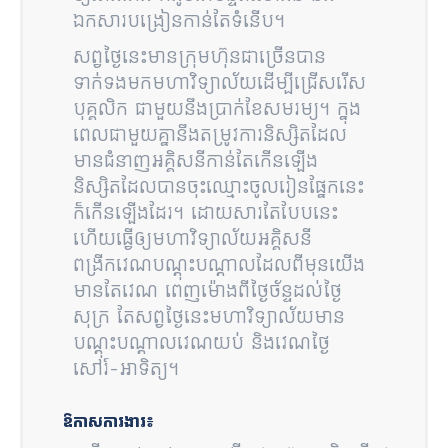
ឯកសារបង្រៀនកាន់តែទំនើប។
សព្វថ្ងៃនេះមានក្រុមហ៊ុនជាច្រើនបាន
ទាក់ទងមកមហាវិទ្យាល័យដើម្បីជ្រើសរើស
បុគ្គលិក ជាមួយនឹងប្រាក់ខែសមរម្យ។ ក្នុង
ពេលជាមួយគ្នានឹងតម្រូវការនិស្សិតដែល
មានជំនាញអគ្គិសនីកាន់តែកើនឡើង
និស្សិតដែលបានចុះឈ្មោះចូលរៀនផ្នែកនេះ
ក៏កើនឡើងដែរ។ ដោយសារតែបែបនេះ
ហើយធ្វើឲ្យមហាវិទ្យាល័យអគ្គិសនី
ពង្រីកវេណបណ្តុះបណ្តាលដែលពីមុនយើង
មានតែវេណ ពេញម៉ោងពីថ្ងៃច័ន្ទដល់ថ្ងៃ
សុក្រ តែសព្វថ្ងៃនេះមហាវិទ្យាល័យមាន
បណ្តុះបណ្តាលវេណយប់ និងវេណថ្ងៃ
សៅរ៍-អាទិត្យ។
ឱកាសការងារ៖