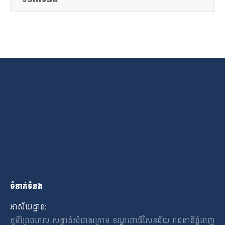
ទំនាក់ទំនង
អាស័យដ្ឋាន:
ភូមីព្រៃពពេល សង្កាត់សំរោងក្រោម ខណ្ឌពោធិ៍សែនជ័យ រាជធានីភ្នំពេញ