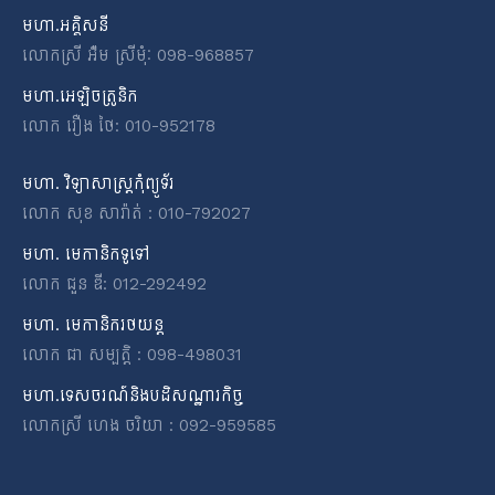
មហា.អគ្គិសនី
លោកស្រី អ៉ឹម ស្រីមុំៈ 098-968857
មហា.អេឡិចត្រូនិក
លោក រឿង ថៃ: 010-952178
មហា. វិទ្យាសាស្ត្រកុំព្យូទ័រ
លោក សុខ សារ៉ាត់ : 010-792027
មហា. មេកានិកទូទៅ
លោក ជួន ឌី: 012-292492
មហា. មេកានិករថយន្ត
លោក ជា សម្បត្តិ : 098-498031
មហា.ទេសចរណ៍និងបដិសណ្ឋារកិច្ច
លោកស្រី ហេង ចរិយា : 092-959585