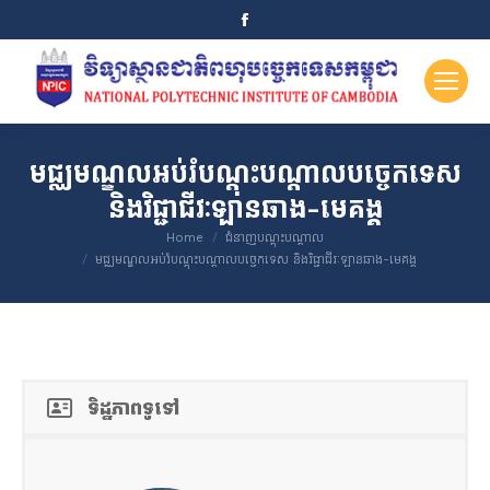
Facebook
page
opens
in
new
window
មជ្ឈមណ្ឌលអប់រំបណ្តុះបណ្តាលបច្ចេកទេស
និងវិជ្ជាជីវៈឡានឆាង-មេគង្គ
You are here:
Home
ជំនាញបណ្តុះបណ្តាល
មជ្ឈមណ្ឌលអប់រំបណ្តុះបណ្តាលបច្ចេកទេស និងវិជ្ជាជីវៈឡានឆាង-មេគង្គ
ទិដ្ឋភាពទូទៅ