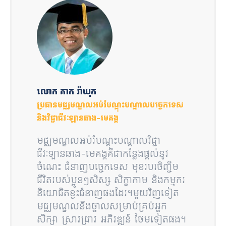
លោក គាត រ៉ាយុត
ប្រធានមជ្ឈមណ្ឌលអប់រំបណ្តុះបណ្តាលបច្ចេកទេស
និងវិជ្ជាជីវៈឡានឆាង-មេគង្គ
មជ្ឈមណ្ឌលអប់រំបណ្តុះបណ្តាលវិជ្ជា
ជីវៈឡានឆាង-មេគង្គគឺជាកន្លែងផ្តល់នូវ
ចំណេះ ជំនាញបច្ចេកទេស មុខរបរចិញ្ចឹម
ជីវិតរបស់ប្អូនៗសិស្ស សិក្ខាកាម និងកម្មករ
និយោជិតខ្វះជំនាញផងដែរ។មួយវិញទៀត
មជ្ឈ​មណ្ឌល​​​​​​​​​​​​​នឹងថ្នាលសម្រាប់គ្រប់អ្នក
សិក្សា ស្រាវជ្រាវ អភិវឌ្ឍន៍ ថែមទៀតផង។