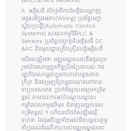
មេរ៉ា(Camera Network)
គ. អគ្គិសនី សិក្សាពីការដំឡើងបណ្តាញ
អគ្គសនីក្នុងអគារ(Wiring) ប្រព័ន្ធបញ្ជា
ស្វ័យប្រវត្តិ(Automatic Control
Systems) សរសេរកម្មវិធីPLC &
Sensors ប្រព័ន្ធបញ្ជាម៉ូទ័រអគ្គិសនី DC
&AC និងមូលដ្ឋានគ្រឹះគ្រឿងបង្គុំអគ្គិសនី
យើងសង្ឈឹមថា មជ្ឈមណ្ឌលនេះនឹងចូលរួម
រួមយ៉ាងសកម្មក្នុងកិច្ចប្រឹងប្រែងរបស់ រាជ
រដ្ឋាភិបាលកម្ពុជាក្នុងការកាត់បន្ថយភាព
ក្រីក្រ និងជម្រុញ​ឱ្យកម្ពុជាឈានទៅឋានៈ
ជាប្រទេសមាន ប្រាក់ចំណូលមធ្យមកម្រិត
ខ្ពស់ តាមរយៈការអប់រំបណ្តុះបណ្តាល
កម្លាំងពលកម្មលើមុខ ជំនាញបច្ចេកទេស
កម្រិតខ្ពស់ ។ ហើយយើងក៏សង្ឃឹមជឿ
ជាក់ថា ដៃគូអភិវឌ្ឍទាំងអស់នឹងបន្តឧបត្ថម្ភ
គាំទ្រដល់ដំណើរការរបស់មជ្ឈមណ្ឌលនេះ