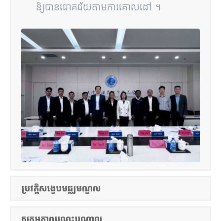
ឱ្យបានជោគជ័យតាមការគោលដៅ ។
ប្រវត្តិសង្ខេបមជ្ឈមណ្ឌល
សកម្មភាពបណ្តុះបណ្តាល