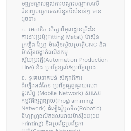
មជ្ឈមណ្ឌលផ្តល់ការបណ្តុះបណ្តាលលើ
ជំនាញបច្ចេកទេសចំនួនបីសំខាន់​ៗ មាន
ដូចជា៖
ក. មេកានិក សិក្សាពីមូលដ្ឋានគ្រឹះនៃ
ការងារប្រមុំ(Fitting Metal) ម៉ាស៊ីន
ក្រឡឹង ហ្វ្រែ ម៉ាស៊ីនស័្វយប្រវត្តិCNC និង
ម៉ាស៊ីនចង្វាក់ផលិតកម្ម
ស្វ័យប្រវត្តិ(Automation Production
Line) និង ប្រព័ន្ធខ្យល់&ប្រព័ន្ធប្រេង
ខ. ទូរគមនាគមន៍ សិក្សាពីការ
ដំឡើងអង់តែន ប្រព័ន្ធផ្សព្វផ្សាយសេវា
ទូរស័ព្ទ (Mobile Network) សរសេរ
កម្មវិធីផ្សព្វផ្សាយ(Programming
Network) ដំឡើងរ៉ូបូតទិក(Robotic)
ឌីហ្សាញផលិតផលដោយម៉ាស៊ី3D(3D
Printing) និងប្រព័ន្ធប្រព័ន្ធកា