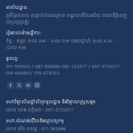
អាស័យដ្ឋាន:
ភូមីព្រៃពពេល សង្កាត់សំរោងក្រោម ខណ្ឌពោធិ៍សែនជ័យ រាជធានីភ្នំពេញ
(ក្បែរវត្តពូនភ្នំ)
រៀងរាល់ម៉ោងធ្វើការ:
ច័ន្ហ - សុក្រ: 8:00 AM - 4:00 P.M ចុងសប្តាហ៍: 8:00 A.M -
12:00 P.M
ទូរសព្ទ:
011-769003 / 087-506680 081-733377 / 097-3733377
016-645601​/​ 015-979353
Find us on:
Facebook
X
Linkedin
Instagram
page
page
page
page
មហាវិទ្យាល័យឆ្នាំសិក្សាមូលដ្ឋាន និងវិទ្យាសាស្ត្រសង្គម
opens
opens
opens
opens
លោក ហេង ភក្តិណា : 097-3733377
in
in
in
in
new
new
new
new
មហា.សំណង់ស៊ីវិលនិងស្ថាបត្យកម្ម
window
window
window
window
លោក សិព ភគវន្ត : 017-362886