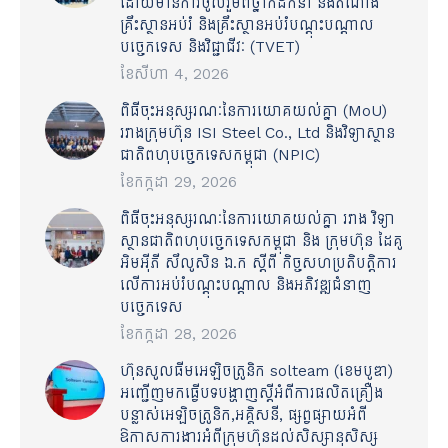
ដោយមានការចូលរួមពីថ្នាក់ដឹកនាំ និងតំណាង
គ្រឹះស្ថានអប់រំ និងគ្រឹះស្ថានអប់រំបណ្តុះបណ្តាល
បច្ចេកទេស និងវិជ្ជាជីវៈ (TVET)
ខែ​សីហា 4, 2026
ពិធីចុះអនុស្សរណៈនៃការយោគយល់គ្នា (MoU)
រវាងក្រុមហ៊ុន ISI Steel Co., Ltd និងវិទ្យាស្ថាន
ជាតិពហុបច្ចេកទេសកម្ពុជា (NPIC)
ខែ​កក្កដា 29, 2026
ពិធីចុះអនុស្សរណៈនៃការយោគយល់គ្នា រវាង វិទ្យា
ស្ថានជាតិពហុបច្ចេកទេសកម្ពុជា និង ក្រុមហ៊ុន ដៃគូ
អិមអ៊ីភី សឹលូសិន ឯ.ក ស្ដីពី កិច្ចសហប្រតិបត្តិការ
លើការអប់រំបណ្ដុះបណ្ដាល និងអភិវឌ្ឍជំនាញ
បច្ចេកទេស
ខែ​កក្កដា 28, 2026
ហ៊ុនសូលធីមអេឡិចត្រូនិក solteam (ខេមបូឌា)
អញ្ជើញមកធ្វើបទបង្ហាញស្តីអំពីការផលិតគ្រឿង
បន្លាស់អេឡិចត្រូនិក,អគ្គិសនី, ផ្សព្វផ្សាយអំពី
ឱកាសការងារអំពីក្រុមហ៊ុនដល់សិស្សានុសិស្ស