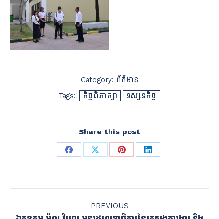
Category:
ព័ត៌មាន
Tags:
កិច្ចពិភាក្សា
ទស្សនកិច្ច
Share this post
Share
Share
Share
Share
on
on
on
on
Facebook
X
Pinterest
LinkedIn
POST
PREVIOUS
NAVIGATION
ឯកឧត្តម ម៉ុល វិបុល អនុរដ្ឋលេខាធិការនៃក្រសួងការងារ និង