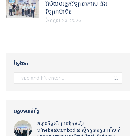
វិស័យបច្ចេកវិទ្យាអវកាស និង
វិទ្យុអាម៉ាទ័រ!
ខែ​កក្កដា 23, 2026
ស្វែងរក
Search:
អត្ថបទពាក់ព័ន្ធ
ទស្សនកិច្ចសិក្សានៅក្រុមហ៊ុន
Minebea(Cambodia) ស្ថិតក្នុងខេត្តពោធិ៍សាត់