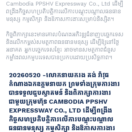
Cambodia PPSHV Expressway Co., Ltd ដើម្បី
ពង្រឹងកិច្ចសហប្រតិបត្តិការលើការបណ្តុះបណ្តាលធនធាន
មនុស្ស កម្មសិក្សា និងឱកាសការងារសម្រាប់និស្សិត។
កិច្ចពិភាក្សានេះមានគោលបំណងអភិវឌ្ឍជំនាញបច្ចេកទេស
និងលើកកម្ពស់សមត្ថភាពធនធានមនុស្ស ដើម្បីឱ្យនៅថ្ងៃ
អនាគត អ្នកបច្ចេកទេសខ្មែរ អាចមានសមត្ថភាពជំនួស
កម្លាំងពលកម្មបរទេសបានប្រកបដោយប្រសិទ្ធភាព។
20260520 -លោកនាយករង គង់ រ៉ាវុធ
តំណាងឯកឧត្តមនាយក ព្រមទាំងក្រុមការងារ
បានទទួលជួបស្វាគមន៍ និងពិភាក្សាការងារ
ជាមួយក្រុមហ៊ុន CAMBODIA PPSHV
EXPRESSWAY CO., LTD ដើម្បីពង្រឹង
កិច្ចសហប្រតិបត្តិការលើការបណ្តុះបណ្តាល
ធនធានមនុស្ស កម្មសិក្សា និងឱកាសការងារ