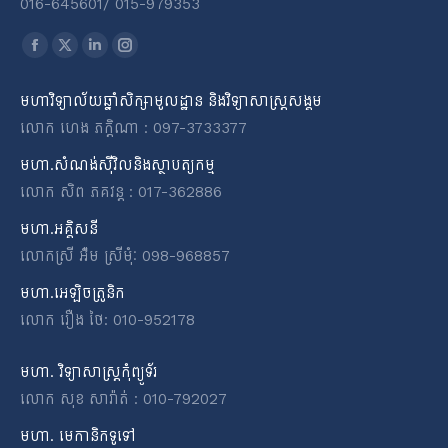
016-645601​/​ 015-979353
Find us on:
Facebook
X
Linkedin
Instagram
page
page
page
page
មហាវិទ្យាល័យឆ្នាំសិក្សាមូលដ្ឋាន និងវិទ្យាសាស្ត្រសង្គម
opens
opens
opens
opens
លោក ហេង ភក្តិណា : 097-3733377
in
in
in
in
new
new
new
new
មហា.សំណង់ស៊ីវិលនិងស្ថាបត្យកម្ម
window
window
window
window
លោក សិព ភគវន្ត : 017-362886
មហា.អគ្គិសនី
លោកស្រី អ៉ឹម ស្រីមុំៈ 098-968857
មហា.អេឡិចត្រូនិក
លោក រឿង ថៃ: 010-952178
មហា. វិទ្យាសាស្ត្រកុំព្យូទ័រ
លោក សុខ សារ៉ាត់ : 010-792027
មហា. មេកានិកទូទៅ