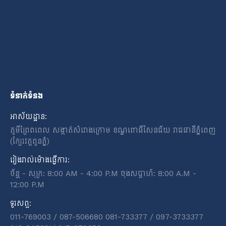
ទំនាក់ទំនង
អាស័យដ្ឋាន:
ភូមីព្រៃពពេល សង្កាត់សំរោងក្រោម ខណ្ឌពោធិ៍សែនជ័យ រាជធានីភ្នំពេញ
(ក្បែរវត្តពូនភ្នំ)
រៀងរាល់ម៉ោងធ្វើការ:
ច័ន្ហ - សុក្រ: 8:00 AM - 4:00 P.M ចុងសប្តាហ៍: 8:00 A.M -
12:00 P.M
ទូរសព្ទ:
011-769003 / 087-506680 081-733377 / 097-3733377