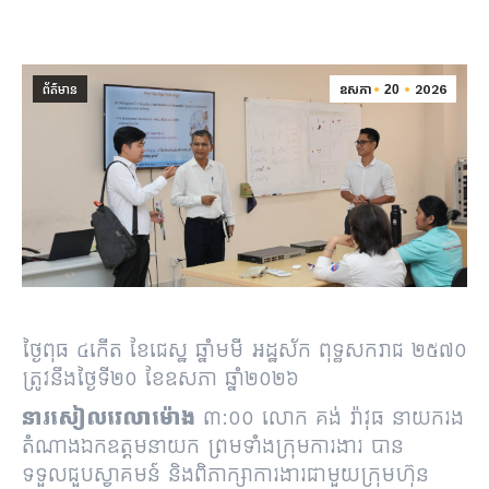
ព័ត៌មាន
ឧសភា
20
2026
ថ្ងៃពុធ ៤កើត ខែជេស្ឋ ឆ្នាំមមី អដ្ឋស័ក ពុទ្ធសករាជ ២៥៧០
ត្រូវនឹងថ្ងៃទី២០ ខែឧសភា ឆ្នាំ២០២៦
នារសៀលវេលាម៉ោង
៣:០០ លោក គង់ រ៉ាវុធ នាយករង
តំណាងឯកឧត្តមនាយក ព្រមទាំងក្រុមការងារ បាន
ទទួលជួបស្វាគមន៍ និងពិភាក្សាការងារជាមួយក្រុមហ៊ុន