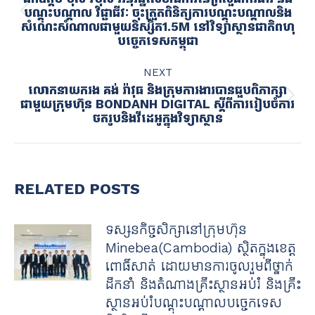
បណ្តុះបណ្តាល វិជ្ជាជីវៈ​ ចុះត្រួតពិនិត្យការបណ្តុះបណ្តាលនិង
Previous
សំណេះសំណាលជាមួយនិស្សិត​1.5M នៅវិទ្យាស្ថានជាតិពហុ
post:
បច្ចេកទេសកម្ពុជា​
NEXT
លោកនាយករង គង់ រ៉ាវុធ និងក្រុមការងារបានជួបពិភាក្សា
Next
ជាមួយក្រុមហ៊ុន BONDANH DIGITAL ស្ដីពីការរៀបចំការ
ថតរូបនិងវីដេអូក្នុងវិទ្យាស្ថាន
post:
RELATED POSTS
ទស្សនកិច្ចសិក្សានៅក្រុមហ៊ុន
Minebea(Cambodia) ស្ថិតក្នុងខេត្ត
ពោធិ៍សាត់ ដោយមានការចូលរួមពីថ្នាក់
ដឹកនាំ និងតំណាងគ្រឹះស្ថានអប់រំ និងគ្រឹះ
ស្ថានអប់រំបណ្តុះបណ្តាលបច្ចេកទេស