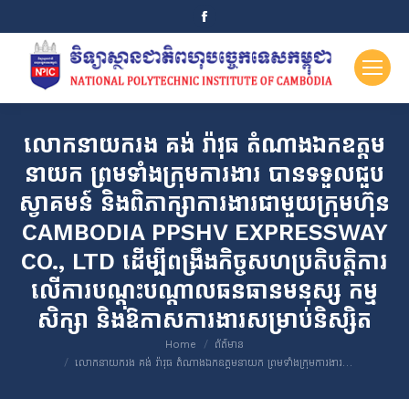
Facebook
page
opens
in
new
window
លោកនាយករង គង់ រ៉ាវុធ តំណាងឯកឧត្តម
នាយក ព្រមទាំងក្រុមការងារ បានទទួលជួប
ស្វាគមន៍ និងពិភាក្សាការងារជាមួយក្រុមហ៊ុន
CAMBODIA PPSHV EXPRESSWAY
CO., LTD ដើម្បីពង្រឹងកិច្ចសហប្រតិបត្តិការ
លើការបណ្តុះបណ្តាលធនធានមនុស្ស កម្ម
សិក្សា និងឱកាសការងារសម្រាប់និស្សិត
You are here:
Home
ព័ត៌មាន
លោកនាយករង គង់ រ៉ាវុធ តំណាងឯកឧត្តមនាយក ព្រមទាំងក្រុមការងារ…