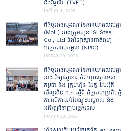
និងវិជ្ជាជីវៈ (TVET)
ខែ​សីហា 4, 2026
ពិធីចុះអនុស្សរណៈនៃការយោគយល់គ្នា
(MoU) រវាងក្រុមហ៊ុន ISI Steel
Co., Ltd និងវិទ្យាស្ថានជាតិពហុ
បច្ចេកទេសកម្ពុជា (NPIC)
ខែ​កក្កដា 29, 2026
ពិធីចុះអនុស្សរណៈនៃការយោគយល់គ្នា
រវាង វិទ្យាស្ថានជាតិពហុបច្ចេកទេស
កម្ពុជា និង ក្រុមហ៊ុន ដៃគូ អិមអ៊ីភី
សឹលូសិន ឯ.ក ស្ដីពី កិច្ចសហប្រតិបត្តិ
ការលើការអប់រំបណ្ដុះបណ្ដាល និង
អភិវឌ្ឍជំនាញបច្ចេកទេស
ខែ​កក្កដា 28, 2026
ហ៊ុនសូលធីមអេឡិចត្រូនិក solteam