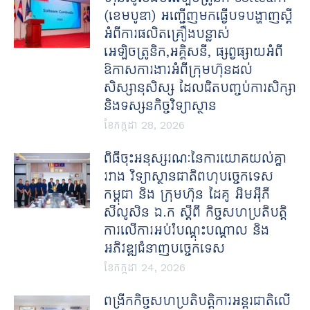
(ខេមបូឌា) អញ្ជើញមកធ្វើបទបង្ហាញស្តី
អំពីការផលិតគ្រឿងបន្លាស់
អេឡិចត្រូនិក,អគ្គិសនី, ផ្សព្វផ្សាយអំពី
ឱកាសការងារអំពីក្រុមហ៊ុនដល់
សិស្សានុសិស្ស ដែលជិតបញ្ចប់ការសិក្សា
និងទស្សនកិច្ចវិទ្យាស្ថាន
ខែ​កក្កដា 28, 2026
ពិធីចុះអនុស្សរណៈនៃការយោគយល់គ្នា
រវាង វិទ្យាស្ថានជាតិពហុបច្ចេកទេស
កម្ពុជា និង ក្រុមហ៊ុន ដៃគូ អិមអ៊ីភី
សឹលូសិន ឯ.ក ស្ដីពី កិច្ចសហប្រតិបត្តិ
ការលើការអប់រំបណ្ដុះបណ្ដាល និង
អភិវឌ្ឍជំនាញបច្ចេកទេស
ខែ​កក្កដា 24, 2026
ពង្រីកកិច្ចសហប្រតិបត្តិការអន្តរជាតិលើ