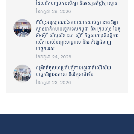
ដែលជិតបញ្ចប់ការសិក្សា និងទស្សនកិច្ចវិទ្យាស្ថាន
ខែ​កក្កដា 28, 2026
ពិធីចុះអនុស្សរណៈនៃការយោគយល់គ្នា រវាង វិទ្យា
ស្ថានជាតិពហុបច្ចេកទេសកម្ពុជា និង ក្រុមហ៊ុន ដៃគូ
អិមអ៊ីភី សឹលូសិន ឯ.ក ស្ដីពី កិច្ចសហប្រតិបត្តិការ
លើការអប់រំបណ្ដុះបណ្ដាល និងអភិវឌ្ឍជំនាញ
បច្ចេកទេស
ខែ​កក្កដា 24, 2026
ពង្រីកកិច្ចសហប្រតិបត្តិការអន្តរជាតិលើវិស័យ
បច្ចេកវិទ្យាអវកាស និងវិទ្យុអាម៉ាទ័រ!
ខែ​កក្កដា 23, 2026