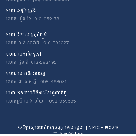
មហា.អេឡិចត្រូនិក
លោក រឿង ថៃ: 010-952178
មហា. វិទ្យាសាស្ត្រកុំព្យូទ័រ
លោក សុខ សារ៉ាត់ : 010-792027
មហា. មេកានិកទូទៅ
លោក ជួន ឌី: 012-292492
មហា. មេកានិករថយន្ត
លោក ជា សម្បត្តិ : 098-498031
មហា.ទេសចរណ៍និងបដិសណ្ឋារកិច្ច
លោកស្រី ហេង ចរិយា : 092-959585
© វិទ្យាស្ថានជាតិពហុបច្ចេកទេសកម្ពុជា | NPIC - ២០២៦
Navigation