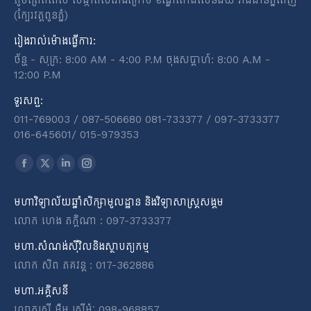
(ក្បែរវត្តពូនភ្នំ)
រៀងរាល់ម៉ោងធ្វើការ:
ច័ន្ហ - សុក្រ: 8:00 AM - 4:00 P.M ចុងសប្តាហ៍: 8:00 A.M -
12:00 P.M
ទូរសព្ទ:
011-769003 / 087-506680 081-733377 / 097-3733377
016-645601​/​ 015-979353
Find us on:
Facebook
X
Linkedin
Instagram
page
page
page
page
មហាវិទ្យាល័យឆ្នាំសិក្សាមូលដ្ឋាន និងវិទ្យាសាស្ត្រសង្គម
opens
opens
opens
opens
លោក ហេង ភក្តិណា : 097-3733377
in
in
in
in
new
new
new
new
មហា.សំណង់ស៊ីវិលនិងស្ថាបត្យកម្ម
window
window
window
window
លោក សិព ភគវន្ត : 017-362886
មហា.អគ្គិសនី
លោកស្រី អ៉ឹម ស្រីមុំៈ 098-968857