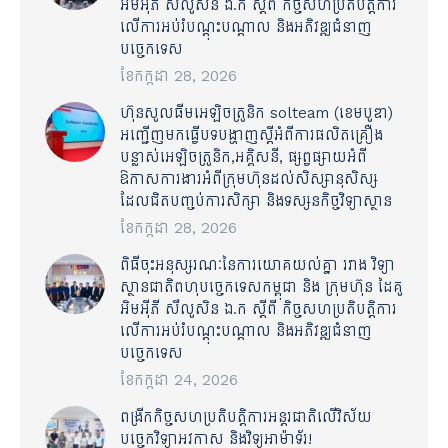
អិមអ៊ីភី សឹលូសិន ឯ.ក ស្ដីពី កិច្ចសហប្រតិបត្តិការ
លើការអប់រំបណ្ដុះបណ្ដាល និងអភិវឌ្ឍជំនាញ
បច្ចេកទេស
ខែ​កក្កដា 28, 2026
ហ៊ុនសូលធីមអេឡិចត្រូនិក solteam (ខេមបូឌា)
អញ្ជើញមកធ្វើបទបង្ហាញស្តីអំពីការផលិតគ្រឿង
បន្លាស់អេឡិចត្រូនិក,អគ្គិសនី, ផ្សព្វផ្សាយអំពី
ឱកាសការងារអំពីក្រុមហ៊ុនដល់សិស្សានុសិស្ស
ដែលជិតបញ្ចប់ការសិក្សា និងទស្សនកិច្ចវិទ្យាស្ថាន
ខែ​កក្កដា 28, 2026
ពិធីចុះអនុស្សរណៈនៃការយោគយល់គ្នា រវាង វិទ្យា
ស្ថានជាតិពហុបច្ចេកទេសកម្ពុជា និង ក្រុមហ៊ុន ដៃគូ
អិមអ៊ីភី សឹលូសិន ឯ.ក ស្ដីពី កិច្ចសហប្រតិបត្តិការ
លើការអប់រំបណ្ដុះបណ្ដាល និងអភិវឌ្ឍជំនាញ
បច្ចេកទេស
ខែ​កក្កដា 24, 2026
ពង្រីកកិច្ចសហប្រតិបត្តិការអន្តរជាតិលើវិស័យ
បច្ចេកវិទ្យាអវកាស និងវិទ្យុអាម៉ាទ័រ!