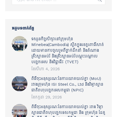
អត្ថបទពាក់ព័ន្ធ
ទស្សនកិច្ចសិក្សានៅក្រុមហ៊ុន
Minebea(Cambodia) ស្ថិតក្នុងខេត្តពោធិ៍សាត់
ដោយមានការចូលរួមពីថ្នាក់ដឹកនាំ និងតំណាង
គ្រឹះស្ថានអប់រំ និងគ្រឹះស្ថានអប់រំបណ្តុះបណ្តាល
បច្ចេកទេស និងវិជ្ជាជីវៈ (TVET)
ខែ​សីហា 4, 2026
ពិធីចុះអនុស្សរណៈនៃការយោគយល់គ្នា (MoU)
រវាងក្រុមហ៊ុន ISI Steel Co., Ltd និងវិទ្យាស្ថាន
ជាតិពហុបច្ចេកទេសកម្ពុជា (NPIC)
ខែ​កក្កដា 29, 2026
ពិធីចុះអនុស្សរណៈនៃការយោគយល់គ្នា រវាង វិទ្យា
ស្ថានជាតិពហុបច្ចេកទេសកម្ពុជា និង ក្រុមហ៊ុន ដៃគូ