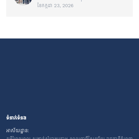
ខែ​កក្កដា 23, 2026
ទំនាក់ទំនង
អាស័យដ្ឋាន:
ភូមីព្រៃពពេល សង្កាត់សំរោងក្រោម ខណ្ឌពោធិ៍សែនជ័យ រាជធានីភ្នំពេញ