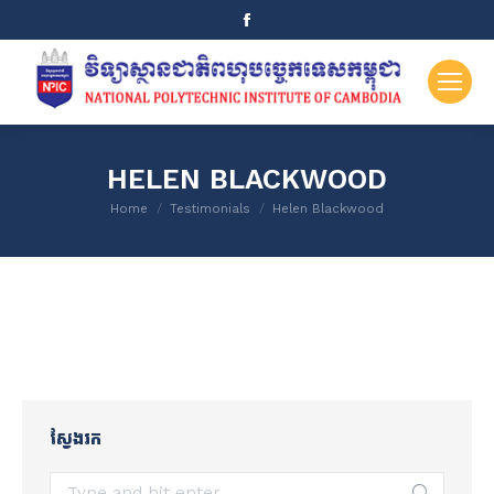
Facebook
page
opens
in
new
window
HELEN BLACKWOOD
You are here:
Home
Testimonials
Helen Blackwood
ស្វែងរក
Search: