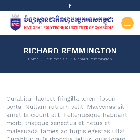
Facebook
page
opens
in
new
window
RICHARD REMMINGTON
You are here:
Home
Testimonials
Richard Remmington
Curabitur laoreet fringilla lorem ipsum
porta. Nullam rutrum velit. Maecenas sit
amet tincidunt elit. Pellentesque habitant
morbi tristique senectus et netus et
malesuada fames ac turpis egestas ulla!
Curabitur quis rhoncus tellus, quis lorem