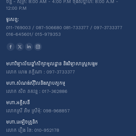
ច័ន្ហ - សុក្រ: 8:00 AM - 4:00 P.M ចុងសប្តាហ៍: 8:00 A.M -
12:00 P.M
ទូរសព្ទ:
011-769003 / 087-506680 081-733377 / 097-3733377
016-645601​/​ 015-979353
Find us on:
Facebook
X
Linkedin
Instagram
page
page
page
page
មហាវិទ្យាល័យឆ្នាំសិក្សាមូលដ្ឋាន និងវិទ្យាសាស្ត្រសង្គម
opens
opens
opens
opens
លោក ហេង ភក្តិណា : 097-3733377
in
in
in
in
new
new
new
new
មហា.សំណង់ស៊ីវិលនិងស្ថាបត្យកម្ម
window
window
window
window
លោក សិព ភគវន្ត : 017-362886
មហា.អគ្គិសនី
លោកស្រី អ៉ឹម ស្រីមុំៈ 098-968857
មហា.អេឡិចត្រូនិក
លោក រឿង ថៃ: 010-952178