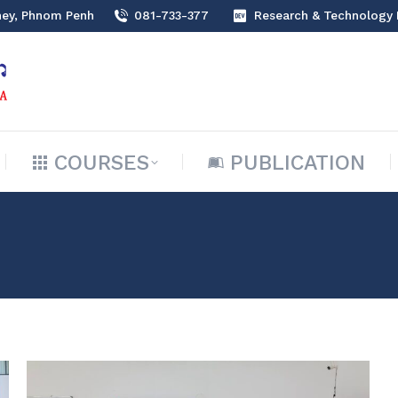
hey, Phnom Penh
081-733-377
Research & Technology
COURSES
PUBLICATION
COURSES
PUBLICATION