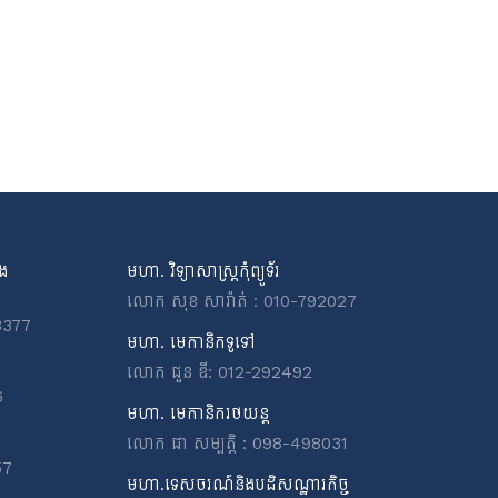
ិង
មហា. វិទ្យាសាស្ត្រកុំព្យូទ័រ
លោក សុខ សារ៉ាត់ : 010-792027
3377
មហា. មេកានិកទូទៅ
លោក ជួន ឌី: 012-292492
6
មហា. មេកានិករថយន្ត
លោក ជា សម្បត្តិ : 098-498031
57
មហា.ទេសចរណ៍និងបដិសណ្ឋារកិច្ច