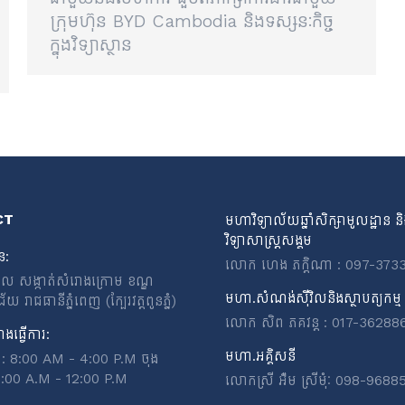
ក្រុមហ៊ុន BYD Cambodia និងទស្សនៈកិច្ច
ក្នុងវិទ្យាស្ថាន
CT
មហាវិទ្យាល័យឆ្នាំសិក្សាមូលដ្ឋាន ន
វិទ្យាសាស្ត្រសង្គម
ន:
លោក ហេង ភក្តិណា : 097-373
ពេល សង្កាត់សំរោងក្រោម ខណ្ឌ
មហា.សំណង់ស៊ីវិលនិងស្ថាបត្យកម្ម
 រាជធានីភ្នំពេញ (ក្បែរវត្តពូនភ្នំ)
លោក សិព ភគវន្ត : 017-36288
ងធ្វើការ:
មហា.អគ្គិសនី
ុក្រ: 8:00 AM - 4:00 P.M ចុង
8:00 A.M - 12:00 P.M
លោកស្រី អ៉ឹម ស្រីមុំៈ 098-9688