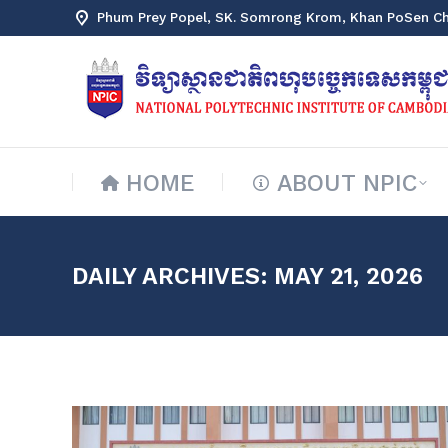
Phum Prey Popel, SK. Somrong Krom, Khan PoSen C
HOME
ABOUT NPIC
HOME
ABOUT NPIC
DAILY ARCHIVES:
MAY 21, 2026