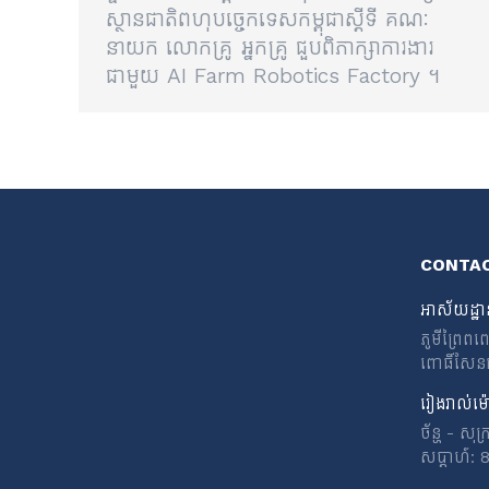
ស្ថានជាតិពហុបច្ចេកទេសកម្ពុជាស្តីទី គណៈ
នាយក លោកគ្រូ អ្នកគ្រូ ជួបពិភាក្សាការងារ
ជាមួយ AI Farm Robotics Factory ។
CONTA
អាស័យដ្ឋា
ភូមីព្រៃព
ពោធិ៍សែនជ័យ
រៀងរាល់ម៉ោ
ច័ន្ហ - ស
សប្តាហ៍: 