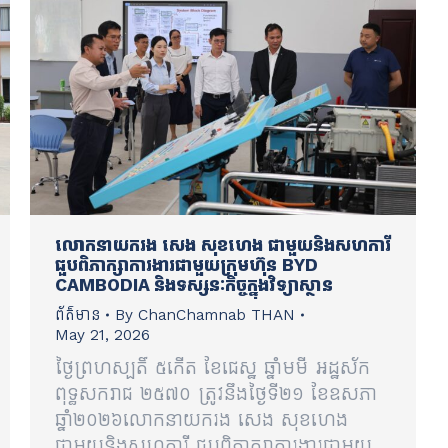
លោកនាយករង សេង សុខហេង ជាមួយនិងសហការី
ជួបពិភាក្សាការងារជាមួយក្រុមហ៊ុន BYD
CAMBODIA និងទស្សនៈកិច្ចក្នុងវិទ្យាស្ថាន
ព័ត៌មាន
By
ChanChamnab THAN
May 21, 2026
ថ្ងៃព្រហស្បតិ៍ ៥កើត ខែជេស្ឋ ឆ្នាំមមី អដ្ឋស័ក
ពុទ្ធសករាជ ២៥៧០ ត្រូវនឹងថ្ងៃទី២១ ខែឧសភា
ឆ្នាំ២០២៦លោកនាយករង សេង សុខហេង
ជាមួយនិងសហការី ជួបពិភាក្សាការងារជាមួយ