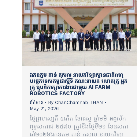
ឯកឧត្តម តាន់ កុសល នាយកវិទ្យាស្ថានជាតិពហុ
បច្ចេកទេសកម្ពុជាស្តីទី គណៈនាយក លោកគ្រូ អ្នក
គ្រូ ជួបពិភាក្សាការងារជាមួយ AI FARM
ROBOTICS FACTORY
ព័ត៌មាន
By
ChanChamnab THAN
May 21, 2026
ថ្ងៃព្រហស្បតិ៍ ៥កើត ខែជេស្ឋ ឆ្នាំមមី អដ្ឋស័ក
ពុទ្ធសករាជ ២៥៧០ ត្រូវនឹងថ្ងៃទី២១ ខែឧសភា
ឆ្នាំ២០២៦ឯកឧត្តម តាន់ កុសល នាយកវិទ្យា