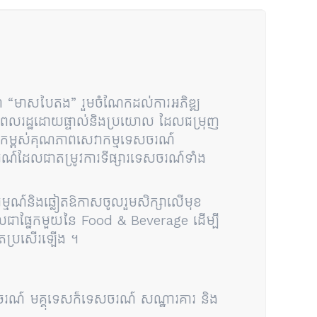
ួជា “មាសបៃតង” រួមចំណែកដល់ការអភិឌ្ឍ
្រជាពលរដ្ឋដោយផ្ទាល់និងប្រយោល ដែលជម្រុញ
រលើកកម្ពស់គុណភាពសេវាកម្មទេសចរណ៍
ចរណ៍ដែលជាតម្រូវការទីផ្សារទេសចរណ៍ទាំង
រម្មណ៍និងឆ្លៀតឱកាសចូលរួមសិក្សាលើមុខ
ដែលជាផ្នែកមួយនៃ Food & Beverage ដើម្បី
់តែប្រសើរឡើង ។
េសចរណ៍ មគ្គុទេសក៏ទេសចរណ៍ សណ្ឋារគារ និង