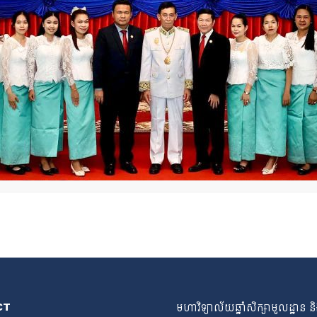
CT
មហាវិទ្យាល័យឆ្នាំសិក្សាមូលដ្ឋាន ន