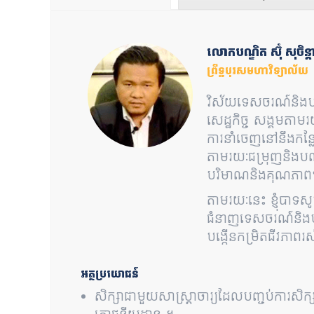
លោកបណ្ឌិត ស៊ុំ សុចិន្ត
ព្រឹទ្ធបុរសមហាវិទ្យាល័យ
វិស័យទេសចរណ៍និងបដិ
សេដ្ឋកិច្ច សង្គមតា
ការនាំចេញនៅនឹងកន្លែ
តាមរយៈជម្រុញនិងបណ្
បរិមាណនិងគុណភាព
តាមរយៈនេះ ខ្ញុំបាទ
ជំនាញទេសចរណ៍និងបដិ
បង្កើនកម្រិតជីវភាព
អត្ថប្រយោជន៍
សិក្សាជាមួយសាស្ត្រាចារ្យដែលបញ្ចប់ការសិ