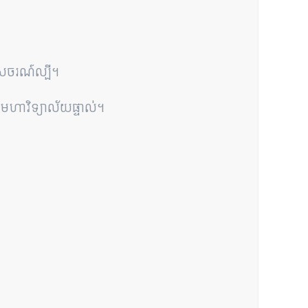
េសចរណ៍ល្បី។
មហាវិទ្យាល័យផ្ទាល់។