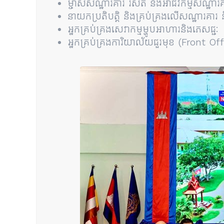
ម្ចាស់សណ្ឋារគារ រីស៊ត និងអាជីវកម្មសណ្ឋារ
នាយកប្រតិបត្តិ និងគ្រប់គ្រងលើសណ្ឋារគារ
អ្នកគ្រប់គ្រងសេវាកម្មម្ហូបអាហារនិងភេសជ្ជៈ
អ្នកគ្រប់គ្រងការិយាល័យជួរមុខ (Front Of