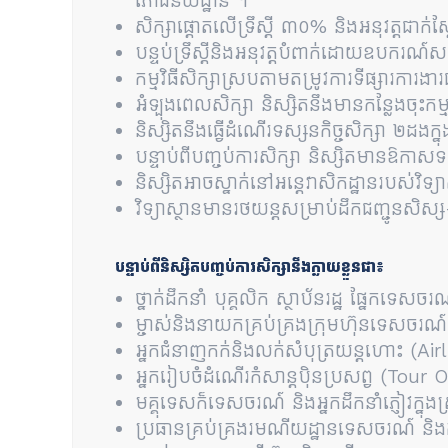
ភោជនីយដ្ឋាន ។
សិក្សាផ្តោតលើទ្រឹស្តី ៣០% និងអនុវត្តជាក
បន្ទប់ទ្រឹស្តីនិងអនុវត្តបំពាក់ដោយឧបករណ៍ស
កម្មវិធីសិក្សាស្របតាមតម្រូវការទីផ្សារការងារ
អំឡុងពេលសិក្សា និស្សិតនឹងមានកន្លែងចុះក
និស្សិតនឹងធ្វើដំណើរទស្សនកិច្ចសិក្សា ២ដងក្
បន្ទាប់ពីបញ្ចប់ការសិក្សា និស្សិតមានឱកា
និស្សិតអាចស្នាក់នៅអន្តេវាសិកដ្ឋានរបស់វិទ្
វិទ្យាស្ថានមានរថយន្តសម្រាប់ដឹកជញ្ជូនសិស្ស
បន្ទាប់ពីនិស្សិតបញ្ចប់ការសិក្សានឹងក្លាយខ្លួនជា៖
ថ្នាក់ដឹកនាំ បុគ្គលិក ស្ថាប័នរដ្ឋ ផ្នែកទេសចរ
ម្ចាស់និងនាយកគ្រប់គ្រងក្រុមហ៊ុនទេសចរណ៍
អ្នកជំនាញកក់និងលក់សំបុត្រយន្តហោះ (Air
អ្នករៀបចំដំណើរកំសាន្តប៉ិនប្រសព្វ (Tour 
មគ្គុទេសក៏ទេសចរណ៍ និងអ្នកដឹកនាំភ្ញៀវក្នុ
ប្រធានគ្រប់គ្រងរមណីយដ្ឋានទេសចរណ៍ ន