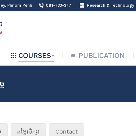
hey, Phnom Penh
081-733-377
Research & Technology
COURSES
PUBLICATION
COURSES
PUBLICATION
្ច
ល
តម្លៃសិក្សា
Contact