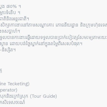
់ស្តែង ៧០% ។
ម្ភារទំនើប ។
ជាតិនិងអន្តរជាតិ។
ម្មសិក្សាការងារនៅតាមសណ្ឋារគារ ភោជនីយដ្ឋាន និងក្រុមហ៊ុនទ
នុង១សប្តាហ៍។
សទទួលបានការងារធ្វើដោយទទួលបានប្រាក់បៀវត្សរ៍សមរម្យតាមរយៈ
យាស្ថាន ដោយបង់ថ្លៃស្នាក់នៅក្នុងតម្លៃពិសេសបំផុត។
-និស្សិត។
ណ៍
line Tecketing)
Operator)
ងស្រុកនិងក្រៅស្រុក (Tour Guide)
ិងកសិទេសចរណ៍