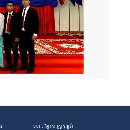
ិង
មហា. វិទ្យាសាស្ត្រកុំព្យូទ័រ