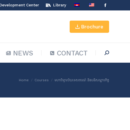
 Development Center
Library
Facebook
NEWS
CONTACT
Search:
page
opens
Brochure
in
new
window
NEWS
CONTACT
Search:
You are here:
Home
Courses
មហាវិទ្យាល័យទេសចរណ៍ និងបដិសណ្ឋារកិច្ច