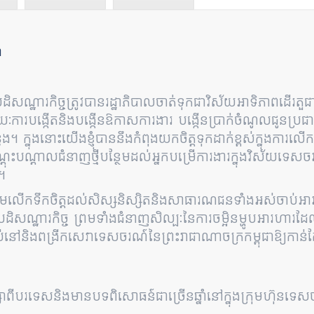
ា
សណ្ឋារកិច្ចត្រូវបានរដ្ឋាភិបាលចាត់ទុកជាវិស័យអាទិភាពដើរត
មរយៈការបង្កើតនិងបង្កើនឱកាសការងារ បង្កើនប្រាក់ចំណូលជូនប
ង។ ក្នុងនោះយើងខ្ញុំបាននឹងកំពុងយកចិត្តទុកដាក់ខ្ពស់ក្នុងកា
តុះបណ្តាលជំនាញថ្មីបន្ថែមដល់អ្នកបម្រើការងារក្នុងវិស័យទេស
។
សូមលើកទឹកចិត្តដល់សិស្សនិស្សិតនិងសាធារណជនទាំងអស់ចាប់អា
សណ្ឋារកិច្ច ព្រមទាំងជំនាញសិល្បៈនៃការចម្អិនម្ហូបអារហារ
រស់នៅនិងពង្រីកសេវាទេសចរណ៍នៃព្រះរាជាណាចក្រកម្ពុជាឱ្យកាន
ក្សាពីបរទេសនិងមានបទពិសោធន៍ជាច្រើនឆ្នាំនៅក្នុងក្រុមហ៊ុនទ