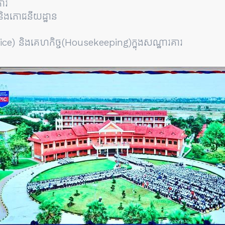
គារ
 និងភោជនីយដ្ឋាន
fice) និងគេហកិច្ច(Housekeeping)ក្នុងសណ្ឋារគារ