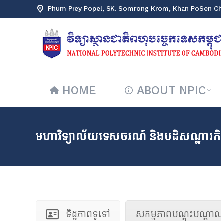
Phum Prey Popel, SK. Somrong Krom, Khan PoSen C
HOME
ABOUT NPIC
HOME
ABOUT NPIC
មហាវិទ្យាល័យទេសចរណ៍ និងបដិសណ្ឋារកិច
ទិដ្ឋភាពទូទៅ
សកម្មភាពបណ្តុះបណ្តា