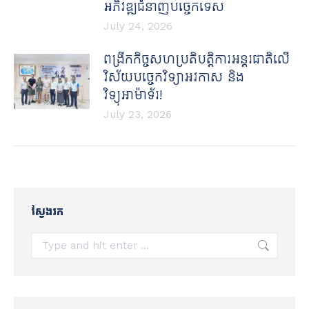
អភិវឌ្ឍជំនាញបច្ចេកទេស
July 24, 2026
ពង្រីកកិច្ចសហប្រតិបត្តិការអន្តរជាតិលើ
វិស័យបច្ចេកវិទ្យាអវកាស និង
វិទ្យុអាម៉ាទ័រ!
July 23, 2026
ស្វែងរក
Search: