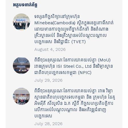
អត្ថបទពាក់ព័ន្ធ
ទស្សនកិច្ចសិក្សានៅក្រុមហ៊ុន
Minebea(Cambodia) ស្ថិតក្នុងខេត្តពោធិ៍សាត់
ដោយមានការចូលរួមពីថ្នាក់ដឹកនាំ និងតំណាង
គ្រឹះស្ថានអប់រំ និងគ្រឹះស្ថានអប់រំបណ្តុះបណ្តាល
បច្ចេកទេស និងវិជ្ជាជីវៈ (TVET)
August 4, 2026
ពិធីចុះអនុស្សរណៈនៃការយោគយល់គ្នា (MoU)
រវាងក្រុមហ៊ុន ISI Steel Co., Ltd និងវិទ្យាស្ថាន
ជាតិពហុបច្ចេកទេសកម្ពុជា (NPIC)
July 29, 2026
ពិធីចុះអនុស្សរណៈនៃការយោគយល់គ្នា រវាង វិទ្យា
ស្ថានជាតិពហុបច្ចេកទេសកម្ពុជា និង ក្រុមហ៊ុន ដៃគូ
អិមអ៊ីភី សឹលូសិន ឯ.ក ស្ដីពី កិច្ចសហប្រតិបត្តិការ
លើការអប់រំបណ្ដុះបណ្ដាល និងអភិវឌ្ឍជំនាញ
បច្ចេកទេស
July 28, 2026