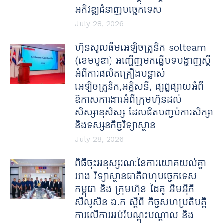
អភិវឌ្ឍជំនាញបច្ចេកទេស
July 28, 2026
ហ៊ុនសូលធីមអេឡិចត្រូនិក solteam
(ខេមបូឌា) អញ្ជើញមកធ្វើបទបង្ហាញស្តី
អំពីការផលិតគ្រឿងបន្លាស់
អេឡិចត្រូនិក,អគ្គិសនី, ផ្សព្វផ្សាយអំពី
ឱកាសការងារអំពីក្រុមហ៊ុនដល់
សិស្សានុសិស្ស ដែលជិតបញ្ចប់ការសិក្សា
និងទស្សនកិច្ចវិទ្យាស្ថាន
July 28, 2026
ពិធីចុះអនុស្សរណៈនៃការយោគយល់គ្នា
រវាង វិទ្យាស្ថានជាតិពហុបច្ចេកទេស
កម្ពុជា និង ក្រុមហ៊ុន ដៃគូ អិមអ៊ីភី
សឹលូសិន ឯ.ក ស្ដីពី កិច្ចសហប្រតិបត្តិ
ការលើការអប់រំបណ្ដុះបណ្ដាល និង