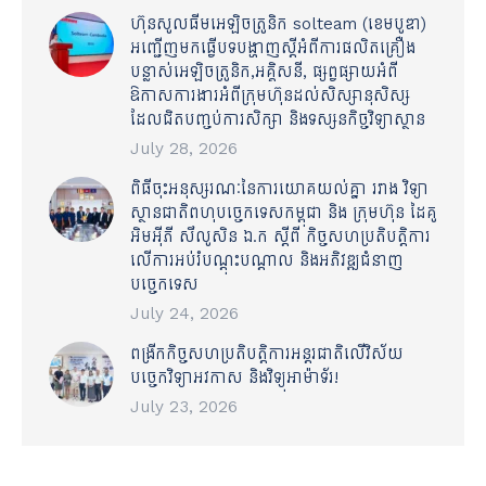
ហ៊ុនសូលធីមអេឡិចត្រូនិក solteam (ខេមបូឌា)
អញ្ជើញមកធ្វើបទបង្ហាញស្តីអំពីការផលិតគ្រឿង
បន្លាស់អេឡិចត្រូនិក,អគ្គិសនី, ផ្សព្វផ្សាយអំពី
ឱកាសការងារអំពីក្រុមហ៊ុនដល់សិស្សានុសិស្ស
ដែលជិតបញ្ចប់ការសិក្សា និងទស្សនកិច្ចវិទ្យាស្ថាន
July 28, 2026
ពិធីចុះអនុស្សរណៈនៃការយោគយល់គ្នា រវាង វិទ្យា
ស្ថានជាតិពហុបច្ចេកទេសកម្ពុជា និង ក្រុមហ៊ុន ដៃគូ
អិមអ៊ីភី សឹលូសិន ឯ.ក ស្ដីពី កិច្ចសហប្រតិបត្តិការ
លើការអប់រំបណ្ដុះបណ្ដាល និងអភិវឌ្ឍជំនាញ
បច្ចេកទេស
July 24, 2026
ពង្រីកកិច្ចសហប្រតិបត្តិការអន្តរជាតិលើវិស័យ
បច្ចេកវិទ្យាអវកាស និងវិទ្យុអាម៉ាទ័រ!
July 23, 2026