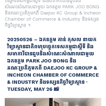
បច្ចេកទេសកម្ពុជាស្តីទី និងសហការីបានជួបនិង
សំណេះសំណាលជាមួយ ឯកឧត្តម PARK JOO BONG
និងគណៈប្រតិភូមកពី Daejoo KC Group & Incheon
Chamber of Commerce & Industry និងទស្សន
កិច្ចវិទ្យាស្ថាន ។
20250526 – ឯកឧត្តម តាន់​ កុសល នាយក
វិទ្យាស្ថានជាតិពហុបច្ចេកទេសកម្ពុជាស្តីទី និង
សហការីបានជួបនិងសំណេះសំណាលជាមួយ
ឯកឧត្តម PARK JOO BONG និង
គណៈប្រតិភូមកពី DAEJOO KC GROUP &
INCHEON CHAMBER OF COMMERCE
& INDUSTRY និងទស្សនកិច្ចវិទ្យាស្ថាន ·
TUESDAY, MAY 26 📸