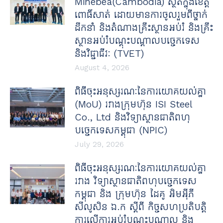
Minebea(Cambodia) ស្ថិតក្នុងខេត្ត
ពោធិ៍សាត់ ដោយមានការចូលរួមពីថ្នាក់
ដឹកនាំ និងតំណាងគ្រឹះស្ថានអប់រំ និងគ្រឹះ
ស្ថានអប់រំបណ្តុះបណ្តាលបច្ចេកទេស
និងវិជ្ជាជីវៈ (TVET)
August 4, 2026
ពិធីចុះអនុស្សរណៈនៃការយោគយល់គ្នា
(MoU) រវាងក្រុមហ៊ុន ISI Steel
Co., Ltd និងវិទ្យាស្ថានជាតិពហុ
បច្ចេកទេសកម្ពុជា (NPIC)
July 29, 2026
ពិធីចុះអនុស្សរណៈនៃការយោគយល់គ្នា
រវាង វិទ្យាស្ថានជាតិពហុបច្ចេកទេស
កម្ពុជា និង ក្រុមហ៊ុន ដៃគូ អិមអ៊ីភី
សឹលូសិន ឯ.ក ស្ដីពី កិច្ចសហប្រតិបត្តិ
ការលើការអប់រំបណ្ដុះបណ្ដាល និង