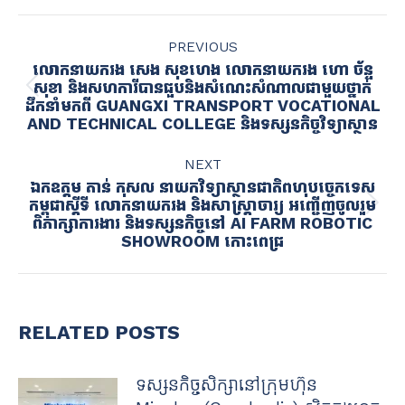
Facebook
X
Pinterest
LinkedIn
POST
PREVIOUS
NAVIGATION
លោកនាយករង សេង សុខហេង លោកនាយករង ហោ ច័ន្ទ
សុខា និងសហការីបានជួបនិងសំណេះសំណាលជាមួយថ្នាក់
Previous
ដឹកនាំមកពី GUANGXI TRANSPORT VOCATIONAL
post:
AND TECHNICAL COLLEGE និងទស្សនកិច្ចវិទ្យាស្ថាន
NEXT
ឯកឧត្តម តាន់ កុសល នាយកវិទ្យាស្ថានជាតិពហុបច្ចេកទេស
កម្ពុជាស្តីទី លោកនាយករង និងសាស្ត្រាចារ្យ អញ្ជើញចូលរួម
Next
ពិភាក្សាការងារ និងទស្សនកិច្ចនៅ AI FARM ROBOTIC
post:
SHOWROOM កោះពេជ្រ
RELATED POSTS
ទស្សនកិច្ចសិក្សានៅក្រុមហ៊ុន