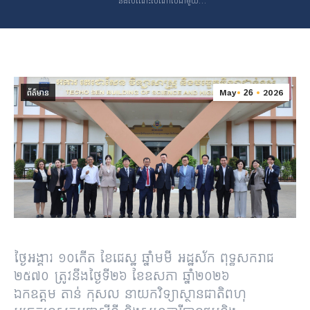
និងសំណេះសំណាលជាមួយ…
ព័ត៌មាន
May
26
2026
ថ្ងៃអង្គារ ១០កើត ខែជេស្ឋ ឆ្នាំមមី អដ្ឋស័ក ពុទ្ធសករាជ
២៥៧០ ត្រូវនឹងថ្ងៃទី២៦ ខែឧសភា ឆ្នាំ២០២៦
ឯកឧត្តម តាន់​ កុសល នាយកវិទ្យាស្ថានជាតិពហុ