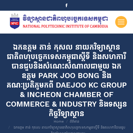
Facebook
page
opens
in
new
window
ឯកឧត្តម តាន់​ កុសល នាយកវិទ្យាស្ថាន
ជាតិពហុបច្ចេកទេសកម្ពុជាស្តីទី និងសហការី
បានជួបនិងសំណេះសំណាលជាមួយ ឯក
ឧត្តម PARK JOO BONG និង
គណៈប្រតិភូមកពី DAEJOO KC GROUP
& INCHEON CHAMBER OF
COMMERCE & INDUSTRY និងទស្សន
កិច្ចវិទ្យាស្ថាន
You are here:
Home
ព័ត៌មាន
ឯកឧត្តម តាន់​ កុសល នាយកវិទ្យាស្ថានជាតិពហុបច្ចេកទេសកម្ពុជាស្តីទី និងសហការីបានជួប