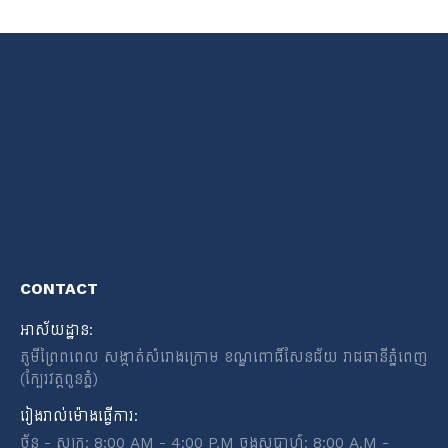
CONTACT
អាស័យដ្ឋាន:
ភូមីព្រៃពពេល សង្កាត់សំរោងក្រោម ខណ្ឌពោធិ៍សែនជ័យ រាជធានីភ្នំពេញ
(ក្បែរវត្តពូនភ្នំ)
រៀងរាល់ម៉ោងធ្វើការ:
ច័ន្ហ - សុក្រ: 8:00 AM - 4:00 P.M ចុងសប្តាហ៍: 8:00 A.M -