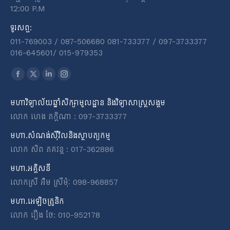
12:00 P.M
ទូរសព្ទ:
011-769003 / 087-506680 081-733377 / 097-3733377
016-645601​/​ 015-979353
Find us on:
Facebook
X
Linkedin
Instagram
page
page
page
page
មហាវិទ្យាល័យឆ្នាំសិក្សាមូលដ្ឋាន និងវិទ្យាសាស្ត្រសង្គម
opens
opens
opens
opens
លោក ហេង ភក្តិណា : 097-3733377
in
in
in
in
new
new
new
new
មហា.សំណង់ស៊ីវិលនិងស្ថាបត្យកម្ម
window
window
window
window
លោក សិព ភគវន្ត : 017-362886
មហា.អគ្គិសនី
លោកស្រី អ៉ឹម ស្រីមុំៈ 098-968857
មហា.អេឡិចត្រូនិក
លោក រឿង ថៃ: 010-952178