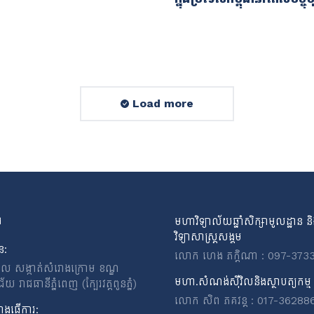
Load more
ង
មហាវិទ្យាល័យឆ្នាំសិក្សាមូលដ្ឋាន ន
វិទ្យាសាស្ត្រសង្គម
ន:
លោក ហេង ភក្តិណា : 097-373
ពេល សង្កាត់សំរោងក្រោម ខណ្ឌ
មហា.សំណង់ស៊ីវិលនិងស្ថាបត្យកម្ម
 រាជធានីភ្នំពេញ (ក្បែរវត្តពូនភ្នំ)
លោក សិព ភគវន្ត : 017-36288
ងធ្វើការ: