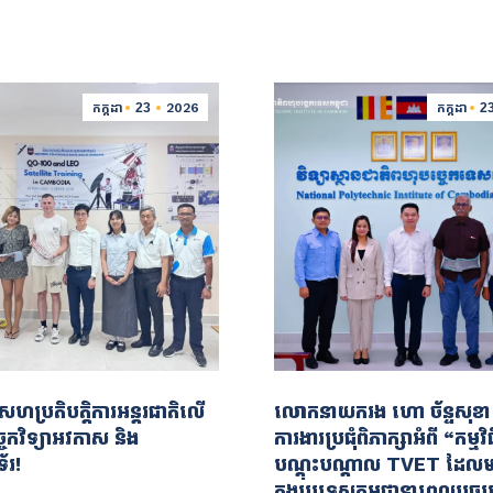
កក្កដា
23
2026
កក្កដា
2
្ចសហប្រតិបត្តិការអន្តរជាតិលើ
លោកនាយករង ហោ ច័ន្ទសុខា ន
ចេកវិទ្យាអវកាស និង
ការងារប្រជុំពិភាក្សាអំពី “កម្មវ
ទ័រ!
បណ្តុះបណ្តាល TVET ដែល
ក្នុងប្រទេសកម្ពុជានាពេលបច្ចុប្