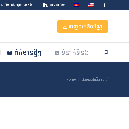
វ និងអភិវឌ្ឍន៍បច្ចេកវិទ្យា
បណ្ណាល័យ
Facebook
ព័ត៌មានថ្មីៗ
ទំនាក់ទំនង
Search:
page
opens
ទាញយកខិតប័ណ្ណ
in
new
window
ព័ត៌មានថ្មីៗ
ទំនាក់ទំនង
Search:
You are here:
Home
ព័ត៌មាននិងព្រឹត្តិការណ៍