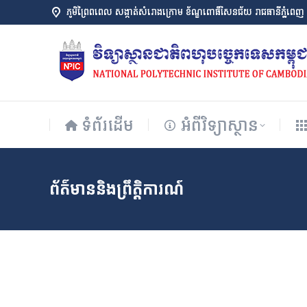
ភូមិព្រៃពពេល សង្កាត់សំរោងក្រោម ខ័ណ្ឌពោធិ៍សែនជ័យ រាជធានីភ្នំពេញ
ទំព័រដើម
អំពីវិទ្យាស្ថាន
ទំព័រដើម
អំពីវិទ្យាស្ថាន
ព័ត៌មាននិងព្រឹត្តិការណ៍