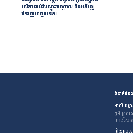
លើការអប់រំបណ្ដុះបណ្ដាល និងអភិវឌ្ឍ
ជំនាញបច្ចេកទេស
ទំនាក់ទំន
អាស័យដ្ឋា
ភូមីព្រៃព
ពោធិ៍សែនជ័យ
រៀងរាល់ម៉ោ