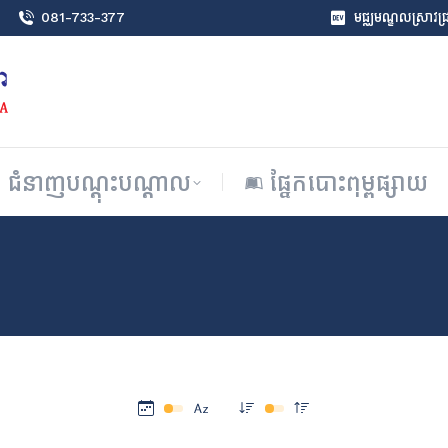
081-733-377
មជ្ឈមណ្ឌលស្រាវជ្រា
ជំនាញបណ្តុះបណ្តាល
ផ្នែកបោះពុម្ពផ្សាយ
ជំនាញបណ្តុះបណ្តាល
ផ្នែកបោះពុម្ពផ្សាយ