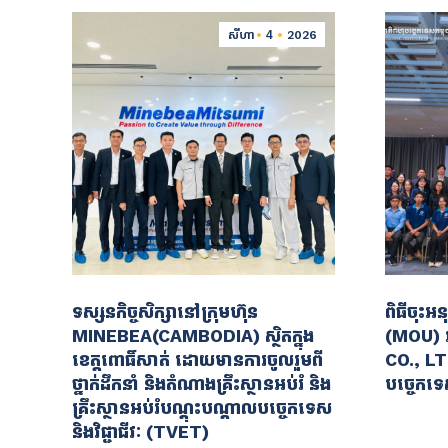
សីហា
4
2026
ទស្សនកិច្ចសិក្សានៅក្រុមហ៊ុន
ពិធីចុះ
MINEBEA(CAMBODIA) ស្ថិតក្នុង
(MOU) រ
ខេត្តពោធិ៍សាត់ ដោយមានការចូលរួមពី
CO., LTD
ថ្នាក់ដឹកនាំ និងតំណាងគ្រឹះស្ថានអប់រំ និង
បច្ចេកទេ
គ្រឹះស្ថានអប់រំបណ្តុះបណ្តាលបច្ចេកទេស
និងវិជ្ជាជីវៈ (TVET)