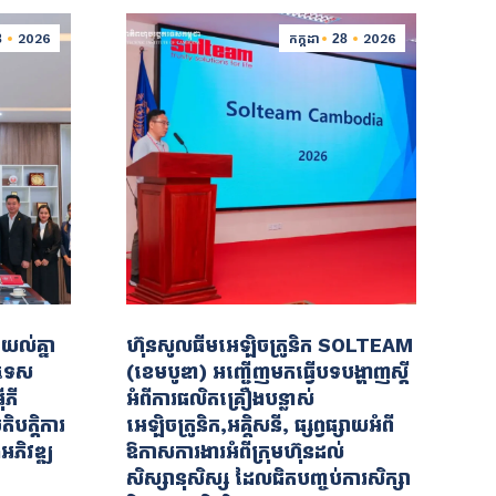
8
2026
កក្កដា
28
2026
យល់គ្នា
ហ៊ុនសូលធីមអេឡិចត្រូនិក SOLTEAM
េកទេស
(ខេមបូឌា) អញ្ជើញមកធ្វើបទបង្ហាញស្តី
ីភី
អំពីការផលិតគ្រឿងបន្លាស់
ិបត្តិការ
អេឡិចត្រូនិក,អគ្គិសនី, ផ្សព្វផ្សាយអំពី
អភិវឌ្ឍ
ឱកាសការងារអំពីក្រុមហ៊ុនដល់
សិស្សានុសិស្ស ដែលជិតបញ្ចប់ការសិក្សា