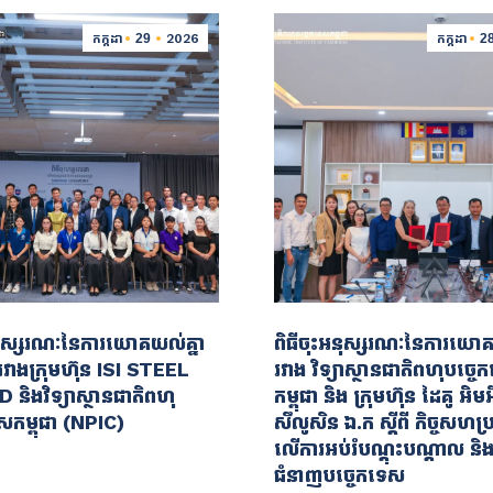
កក្កដា
29
2026
កក្កដា
2
អនុស្សរណៈនៃការយោគយល់គ្នា
ពិធីចុះអនុស្សរណៈនៃការយោគ
វាងក្រុមហ៊ុន ISI STEEL
រវាង វិទ្យាស្ថានជាតិពហុបច្ច
 និងវិទ្យាស្ថានជាតិពហុ
កម្ពុជា និង ក្រុមហ៊ុន ដៃគូ អិមអ៊
សកម្ពុជា (NPIC)
សឹលូសិន ឯ.ក ស្ដីពី កិច្ចសហប្រត
លើការអប់រំបណ្ដុះបណ្ដាល និង
ជំនាញបច្ចេកទេស