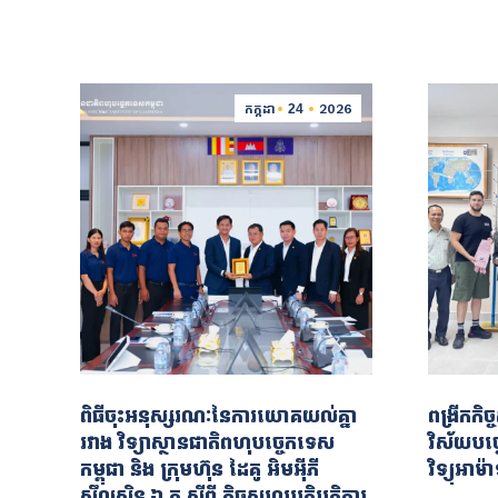
កក្កដា
24
2026
ពិធីចុះអនុស្សរណៈនៃការយោគយល់គ្នា
ពង្រីកកិច
រវាង វិទ្យាស្ថានជាតិពហុបច្ចេកទេស
វិស័យបច្
កម្ពុជា និង ក្រុមហ៊ុន ដៃគូ អិមអ៊ីភី
វិទ្យុអាម៉ា
សឹលូសិន ឯ.ក ស្ដីពី កិច្ចសហប្រតិបត្តិការ