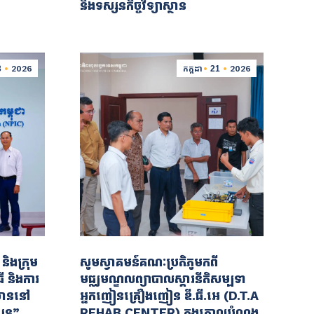
និងទស្សនកិច្ចវិទ្យាស្ថាន
3
2026
កក្កដា
21
2026
ិងក្រុម
សូមស្វាគមន៍គណៈប្រតិភូមកពី​​​
ិធី និងការ
មជ្ឈមណ្ឌលព្យាបាលស្ដារនីតិសម្បទា
មាននៅ
អ្នកញៀនគ្រឿងញៀន ឌី.ធី.អេ (D.T.A
បន្ន”
REHAB CENTER) ក្នុងគោលបំណង