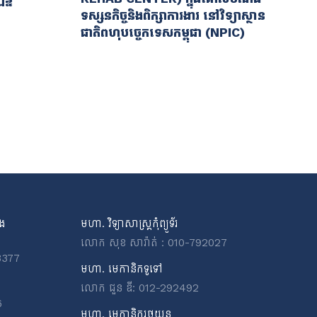
ទស្សនកិច្ចនិងពិក្សាការងារ នៅវិទ្យាស្ថាន
ជាតិពហុបច្ចេកទេសកម្ពុជា (NPIC)
ិង
មហា. វិទ្យាសាស្ត្រកុំព្យូទ័រ
លោក សុខ សារ៉ាត់ : 010-792027
3377
មហា. មេកានិកទូទៅ
លោក ជួន ឌី: 012-292492
6
មហា. មេកានិករថយន្ត